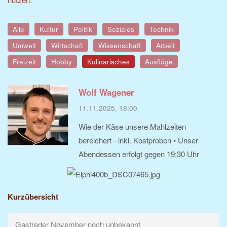
Alle
Kultur
Politik
Soziales
Technik
Umwelt
Wirtschaft
Wissenschaft
Arbeit
Freizeit
Hobby
Kulinarisches
Ausflüge
Wolf Wagener
11.11.2025, 18:00
Wie der Käse unsere Mahlzeiten
bereichert - inkl. Kostproben • Unser
Abendessen erfolgt gegen 19:30 Uhr
Kurzübersicht
Gastreder November noch unbekannt