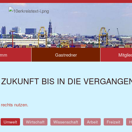
amm
Gastredner
Mitglie
ZUKUNFT BIS IN DIE VERGANGE
 rechts nutzen.
Umwelt
Wirtschaft
Wissenschaft
Arbeit
Freizeit
H