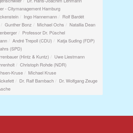
genschwiler
Dr. Hans-Joachim Lehmann
gler - Citymanagement Hamburg
ckenstein
Ingo Hannemann
Rolf Bardét
Gunther Bonz
Michael Ochs
Natallia Dean
enberger
Professor Dr. Püschel
ann
André Trepoll (CDU)
Katja Suding (FDP)
ahrs (SPD)
renbauer (Hintz & Kuntz)
Uwe Liestmann
hrenholt
Christoph Rohde (NDR)
ichsen-Kruse
Michael Kruse
ickefett
Dr. Ralf Bambach
Dr. Wolfgang Zeuge
 Asche