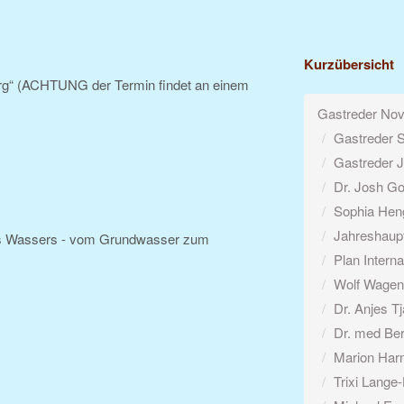
Kurzübersicht
rg“ (ACHTUNG der Termin findet an einem
Gastreder No
Gastreder 
Gastreder J
Dr. Josh Go
Sophia Hen
Jahreshaup
 Wassers - vom Grundwasser zum
Plan Intern
Wolf Wagen
Dr. Anjes T
Dr. med Be
Marion Har
Trixi Lange-