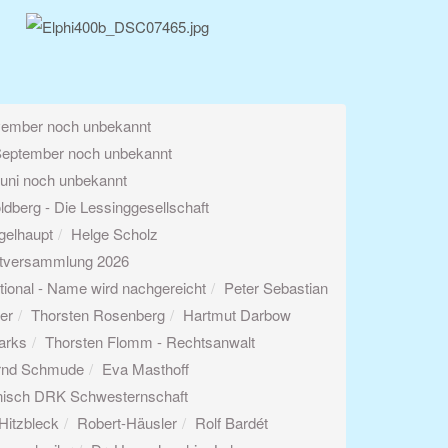
vember noch unbekannt
September noch unbekannt
uni noch unbekannt
ldberg - Die Lessinggesellschaft
gelhaupt
Helge Scholz
tversammlung 2026
ational - Name wird nachgereicht
Peter Sebastian
er
Thorsten Rosenberg
Hartmut Darbow
jarks
Thorsten Flomm - Rechtsanwalt
rnd Schmude
Eva Masthoff
nisch DRK Schwesternschaft
Hitzbleck
Robert-Häusler
Rolf Bardét