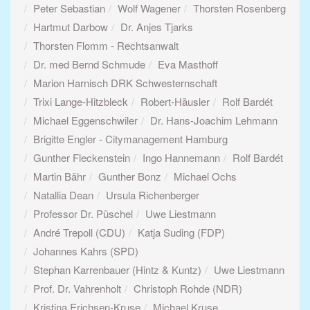
Peter Sebastian
Wolf Wagener
Thorsten Rosenberg
Hartmut Darbow
Dr. Anjes Tjarks
Thorsten Flomm - Rechtsanwalt
Dr. med Bernd Schmude
Eva Masthoff
Marion Harnisch DRK Schwesternschaft
Trixi Lange-Hitzbleck
Robert-Häusler
Rolf Bardét
Michael Eggenschwiler
Dr. Hans-Joachim Lehmann
Brigitte Engler - Citymanagement Hamburg
Gunther Fleckenstein
Ingo Hannemann
Rolf Bardét
Martin Bähr
Gunther Bonz
Michael Ochs
Natallia Dean
Ursula Richenberger
Professor Dr. Püschel
Uwe Liestmann
André Trepoll (CDU)
Katja Suding (FDP)
Johannes Kahrs (SPD)
Stephan Karrenbauer (Hintz & Kuntz)
Uwe Liestmann
Prof. Dr. Vahrenholt
Christoph Rohde (NDR)
Kristina Erichsen-Kruse
Michael Kruse