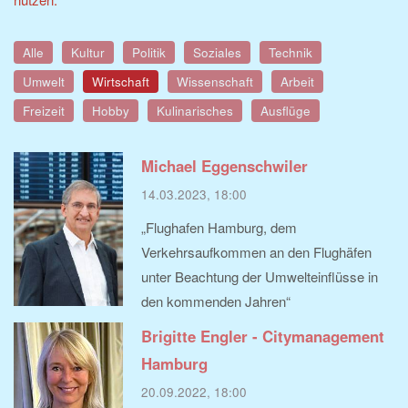
Alle
Kultur
Politik
Soziales
Technik
Umwelt
Wirtschaft
Wissenschaft
Arbeit
Freizeit
Hobby
Kulinarisches
Ausflüge
Michael Eggenschwiler
14.03.2023, 18:00
„Flughafen Hamburg, dem
Verkehrsaufkommen an den Flughäfen
unter Beachtung der Umwelteinflüsse in
den kommenden Jahren“
Brigitte Engler - Citymanagement
Hamburg
20.09.2022, 18:00