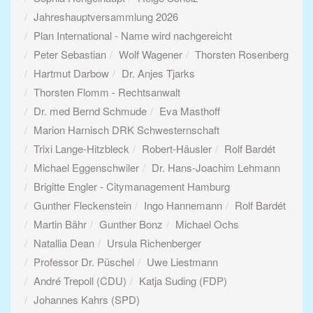
Jahreshauptversammlung 2026
Plan International - Name wird nachgereicht
Peter Sebastian
Wolf Wagener
Thorsten Rosenberg
Hartmut Darbow
Dr. Anjes Tjarks
Thorsten Flomm - Rechtsanwalt
Dr. med Bernd Schmude
Eva Masthoff
Marion Harnisch DRK Schwesternschaft
Trixi Lange-Hitzbleck
Robert-Häusler
Rolf Bardét
Michael Eggenschwiler
Dr. Hans-Joachim Lehmann
Brigitte Engler - Citymanagement Hamburg
Gunther Fleckenstein
Ingo Hannemann
Rolf Bardét
Martin Bähr
Gunther Bonz
Michael Ochs
Natallia Dean
Ursula Richenberger
Professor Dr. Püschel
Uwe Liestmann
André Trepoll (CDU)
Katja Suding (FDP)
Johannes Kahrs (SPD)