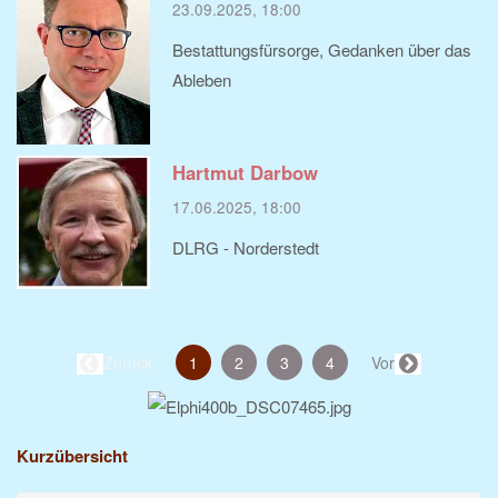
23.09.2025, 18:00
Bestattungsfürsorge, Gedanken über das
Ableben
Hartmut Darbow
17.06.2025, 18:00
DLRG - Norderstedt
(aktuell)
← Zurück
1
2
3
4
Vor →
Kurzübersicht