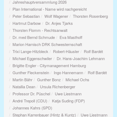
Jahreshauptversammlung 2026
Plan International - Name wird nachgereicht
Peter Sebastian
Wolf Wagener
Thorsten Rosenberg
Hartmut Darbow
Dr. Anjes Tjarks
Thorsten Flomm - Rechtsanwalt
Dr. med Bernd Schmude
Eva Masthoff
Marion Harnisch DRK Schwesternschaft
Trixi Lange-Hitzbleck
Robert-Häusler
Rolf Bardét
Michael Eggenschwiler
Dr. Hans-Joachim Lehmann
Brigitte Engler - Citymanagement Hamburg
Gunther Fleckenstein
Ingo Hannemann
Rolf Bardét
Martin Bähr
Gunther Bonz
Michael Ochs
Natallia Dean
Ursula Richenberger
Professor Dr. Püschel
Uwe Liestmann
André Trepoll (CDU)
Katja Suding (FDP)
Johannes Kahrs (SPD)
Stephan Karrenbauer (Hintz & Kuntz)
Uwe Liestmann